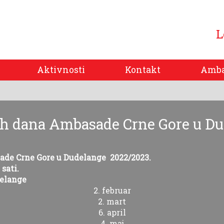
L
Aktivnosti
Kontakt
Amba
ih dana Ambasade Crne Gore u Du
de Crne Gore u Dudelange 2022/2023.
 sati.
delange
2. februar
2. mart
6. april
4. maj