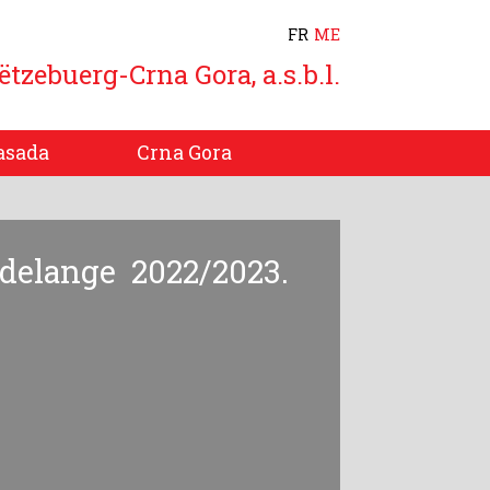
FR
ME
ëtzebuerg-Crna Gora, a.s.b.l.
sada
Crna Gora
delange 2022/2023.