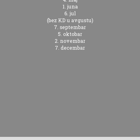
1. juna
6. jul
(bez KD u avgustu)
7. septembar
5. oktobar
2. novembar
7. decembar