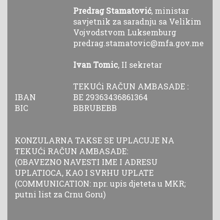
Predrag Stamatović
, ministar
savjetnik za saradnju sa Velikim
Vojvodstvom Luksemburg
predrag.stamatovic@mfa.gov.me
Ivan Tomic
, II sekretar
TEKUĆi RAČUN AMBASADE :
IBAN
BE 29363436861364
BIC
BBRUBEBB
KONZULARNA TAKSE SE UPLACUJE NA
TEKUĆi RAČUN AMBASADE:
(OBAVEZNO NAVESTI IME I ADRESU
UPLATIOCA, KAO I SVRHU UPLATE
(COMMUNICATION: npr. upis djeteta u MKR;
putni list za Crnu Goru)