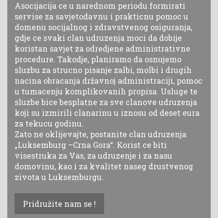
Asocijacija ce u narednom periodu formirati
servise za savjetodavnu i prakticnu pomoc u
domenu socijalnog i zdravstvenog osiguranja,
gdje ce svaki clan udruzenja moci da dobije
koristan savjet za odredjene administrativne
procedure. Takodje, planiramo da osnujemo
sluzbu za strucno pisanje zalbi, molbi i drugih
nacina obracanja državnoj administraciji, pomoc
u tumacenju komplikovanih propisa. Usluge te
sluzbe bice besplatne za sve clanove udruzenja
koji su izmirili clanarinu u iznosu od deset eura
za tekucu godinu.
Zato ne oklijevajte, postanite clan udruzenja
„Luksemburg –Crna Gora“. Korist ce biti
visestruka za Vas, za udruzenje i za nasu
domovinu, kao i za kvalitet naseg drustvenog
zivota u Luksemburgu.
Pridružite nam se !