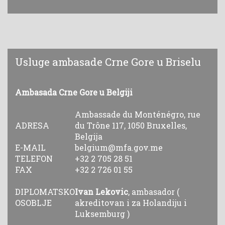
Usluge ambasade Crne Gore u Briselu
Ambasada Crne Gore u Belgiji
Ambassade du Monténégro, rue
ADRESA
du Trône 117, 1050 Bruxelles,
Belgija
E-MAIL
belgium@mfa.gov.me
TELEFON
+32 2 705 28 51
FAX
+32 2 726 01 55
DIPLOMATSKO
Ivan Lekovic
, ambasador (
OSOBLJE
akreditovan i za Holandiju i
Luksemburg )