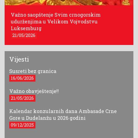
Važno saopštenje Svim crnogorskim
udurženjima u Velikom Vojvodstvu
Luksemburg
21/05/2026
Vijesti
Susreti bez granica
16/06/2026
Važno obavještenje!!
21/05/2026
Kalendar konzularnih dana Ambasade Crne
Gore u Dudelanžu u 2026 godini
09/12/2025