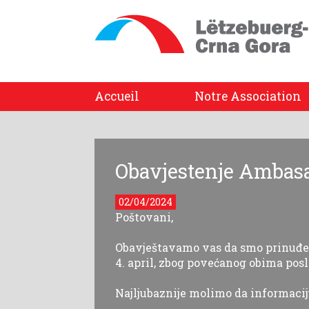
Accueil
Notre Association
Obavjestenje Ambasa
02/04/2024
Poštovani,
Obavještavamo vas da smo prinuđen
4. april, zbog povećanog obima posla
Najljubaznije molimo da informaci