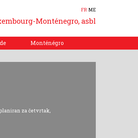
FR
ME
xembourg-Monténegro, asbl
de
Monténégro
laniran za četvrtak,