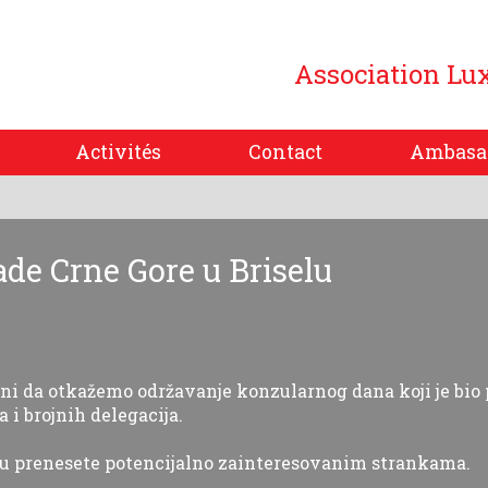
Association Lu
Activités
Contact
Ambasa
de Crne Gore u Briselu
i da otkažemo održavanje konzularnog dana koji je bio p
 i brojnih delegacija.
ju prenesete potencijalno zainteresovanim strankama.