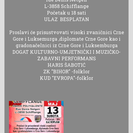
L-3858 Schifflange
Početak u 18 sati
ULAZ BESPLATAN
Proslavi će prisustvovati visoki zvaničnici Crne
Gore i Luksemurga ,diplomate Crne Gore kao i
gradonačelnici iz Crne Gore i Luksemburga
DOGAT KULTURNO-UMJETNIČKI I MUZIČKO-
ZABAVNI PERFORMANS
HARIS ŠABOTIĆ
ZK "BIHOR" -folklor
KUD "EVROPA"-folklor